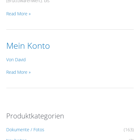
(Bruttowarenwert): bis
Read More »
Mein Konto
Mein
Konto
Von
David
Read More »
Produktkategorien
Dokumente / Fotos
(163)