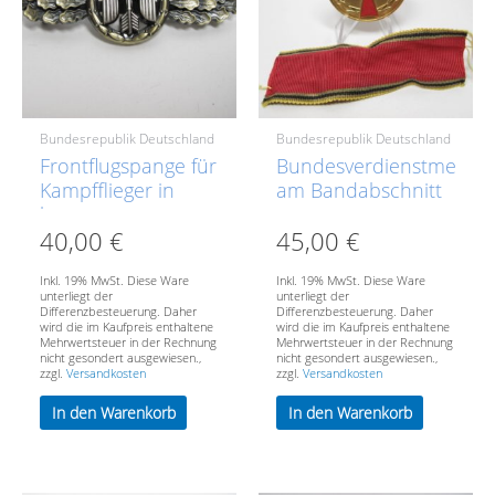
Bundesrepublik Deutschland
Bundesrepublik Deutschland
Frontflugspange für
Bundesverdienstmedaill
Kampfflieger in
am Bandabschnitt
bronze
40,00
€
45,00
€
Inkl. 19% MwSt. Diese Ware
Inkl. 19% MwSt. Diese Ware
unterliegt der
unterliegt der
Differenzbesteuerung. Daher
Differenzbesteuerung. Daher
wird die im Kaufpreis enthaltene
wird die im Kaufpreis enthaltene
Mehrwertsteuer in der Rechnung
Mehrwertsteuer in der Rechnung
nicht gesondert ausgewiesen.,
nicht gesondert ausgewiesen.,
zzgl.
Versandkosten
zzgl.
Versandkosten
In den Warenkorb
In den Warenkorb