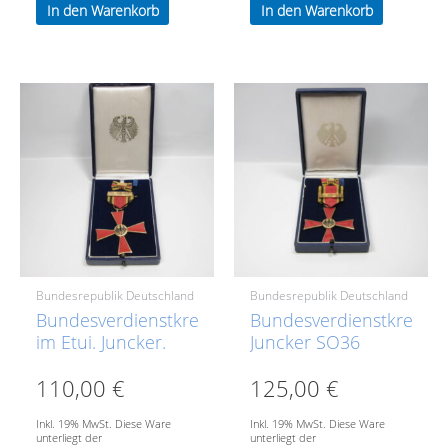
In den Warenkorb
In den Warenkorb
Bundesrepublik Deutschland
Bundesrepublik Deutschland
Bundesverdienstkreuz
Bundesverdienstkreuz
im Etui. Juncker.
Juncker SO36
110,00
€
125,00
€
Inkl. 19% MwSt. Diese Ware
Inkl. 19% MwSt. Diese Ware
unterliegt der
unterliegt der