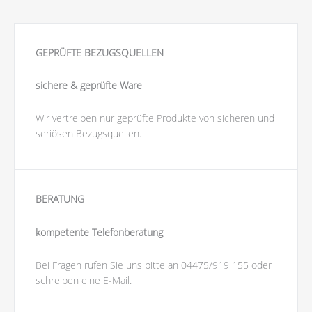
d
e
r
GEPRÜFTE BEZUGSQUELLEN
h
o
sichere & geprüfte Ware
l
e
Wir vertreiben nur geprüfte Produkte von sicheren und
n
seriösen Bezugsquellen.
)
*
BERATUNG
kompetente Telefonberatung
Bei Fragen rufen Sie uns bitte an 04475/919 155 oder
schreiben eine E-Mail.