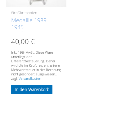
Großbritannien
Medaille 1939-
1945
Großbritannien
40,00
€
GeorgivsG B R
OMN REX Et Indiae
Inkl. 19% MwSt. Diese Ware
Emp, aus WK II
unterliegt der
1939-1945
Differenzbesteuerung. Daher
wird die im Kaufpreis enthaltene
Mehrwertsteuer in der Rechnung
nicht gesondert ausgewiesen.,
zzgl.
Versandkosten
In den Warenkorb