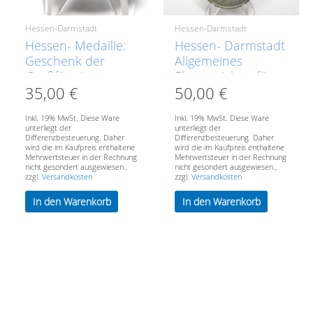
Hessen-Darmstadt
Hessen-Darmstadt
Hessen- Medaille:
Hessen- Darmstadt
Geschenk der
Allgemeines
Großfürstin
Ehrenzeichen für
35,00
€
50,00
€
Eleonore und Ernst
Tapferkeit
Ludwig an die
Inkl. 19% MwSt. Diese Ware
Inkl. 19% MwSt. Diese Ware
hessischen
unterliegt der
unterliegt der
Truppen zu
Differenzbesteuerung. Daher
Differenzbesteuerung. Daher
wird die im Kaufpreis enthaltene
wird die im Kaufpreis enthaltene
Weihnachten 1916
Mehrwertsteuer in der Rechnung
Mehrwertsteuer in der Rechnung
nicht gesondert ausgewiesen.,
nicht gesondert ausgewiesen.,
zzgl.
Versandkosten
zzgl.
Versandkosten
In den Warenkorb
In den Warenkorb