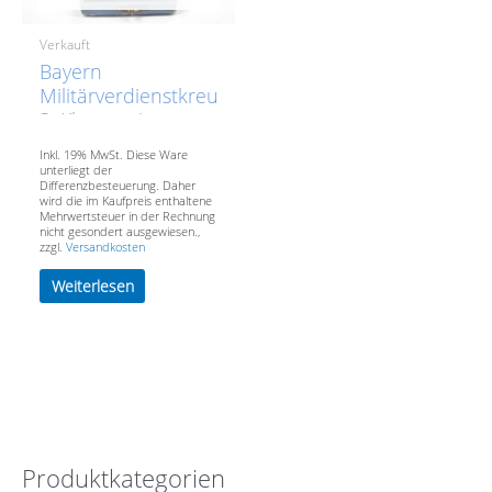
Verkauft
Bayern
Militärverdienstkreuz
3. Klasse mit
Schwertern im
Inkl. 19% MwSt. Diese Ware
originalen Etui-
unterliegt der
Differenzbesteuerung. Daher
VERKAUFT- SOLD
wird die im Kaufpreis enthaltene
Mehrwertsteuer in der Rechnung
nicht gesondert ausgewiesen.,
zzgl.
Versandkosten
Weiterlesen
Produktkategorien