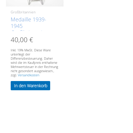
Großbritannien
Medaille 1939-
1945
Großbritannien
40,00
€
GeorgivsG B R
OMN REX Et Indiae
Inkl. 19% MwSt. Diese Ware
Emp, aus WK II
unterliegt der
1939-1945
Differenzbesteuerung. Daher
wird die im Kaufpreis enthaltene
Mehrwertsteuer in der Rechnung
nicht gesondert ausgewiesen.,
zzgl.
Versandkosten
In den Warenkorb