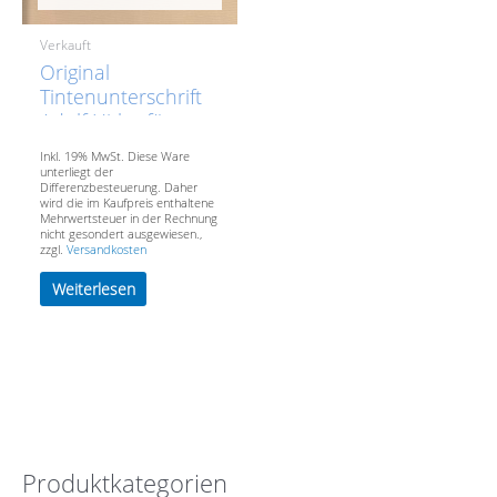
Verkauft
Original
Tintenunterschrift
Adolf Hitler für
Beförderungsurkunde
Inkl. 19% MwSt. Diese Ware
des
unterliegt der
Differenzbesteuerung. Daher
Reichsbahndirektors
wird die im Kaufpreis enthaltene
Alfred Daus.-
Mehrwertsteuer in der Rechnung
nicht gesondert ausgewiesen.,
VERKAUFT- SOLD
zzgl.
Versandkosten
Weiterlesen
Produktkategorien