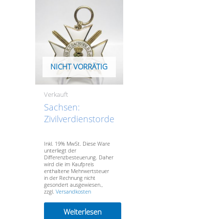
NICHT VORRÄTIG
Verkauft
Sachsen:
Zivilverdienstorden
2. Modell 1891 –
1918. Ritterkreuz
Inkl. 19% MwSt. Diese Ware
unterliegt der
2. Klasse mit
Differenzbesteuerung. Daher
Schwertern.-
wird die im Kaufpreis
enthaltene Mehrwertsteuer
VERKAUFT- SOLD
in der Rechnung nicht
gesondert ausgewiesen.,
zzgl.
Versandkosten
Weiterlesen