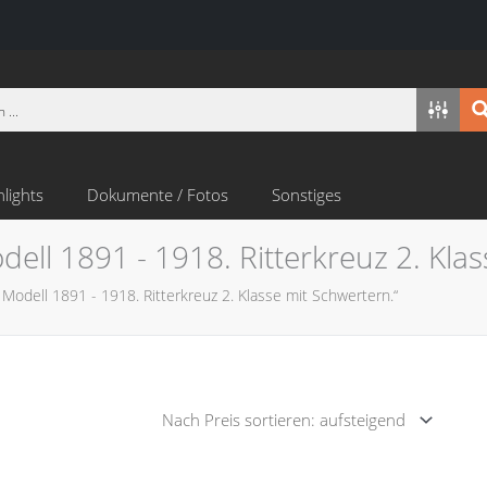
hlights
Dokumente / Fotos
Sonstiges
dell 1891 - 1918. Ritterkreuz 2. Kla
 Modell 1891 - 1918. Ritterkreuz 2. Klasse mit Schwertern.“