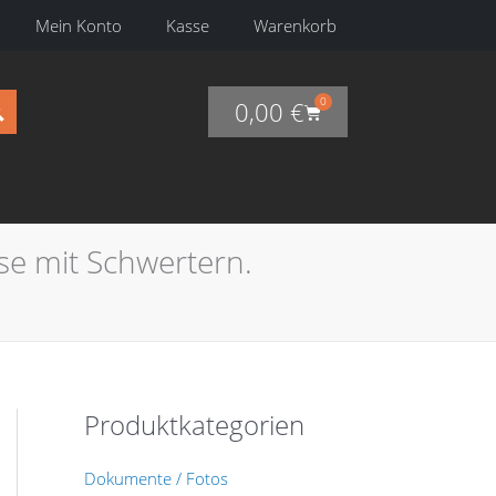
Mein Konto
Kasse
Warenkorb
0
0,00
€
Warenkorb
sse mit Schwertern.
Produktkategorien
Dokumente / Fotos