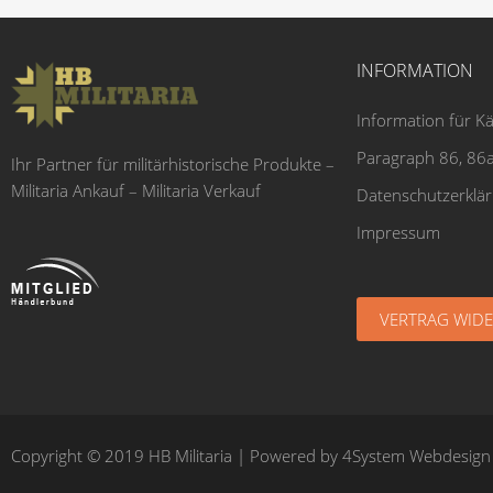
INFORMATION
Information für K
Paragraph 86, 86a
Ihr Partner für militärhistorische Produkte –
Militaria Ankauf – Militaria Verkauf
Datenschutzerklä
Impressum
VERTRAG WID
Copyright © 2019 HB Militaria | Powered by
4System Webdesign