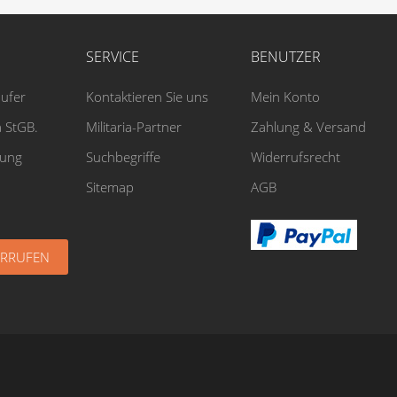
SERVICE
BENUTZER
äufer
Kontaktieren Sie uns
Mein Konto
 StGB.
Militaria-Partner
Zahlung & Versand
rung
Suchbegriffe
Widerrufsrecht
Sitemap
AGB
ERRUFEN