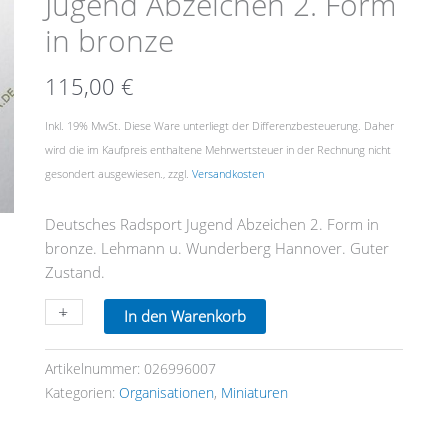
Jugend Abzeichen 2. Form
Abzeichen
2.
in bronze
Form
in
115,00
€
bronze
Menge
Inkl. 19% MwSt. Diese Ware unterliegt der Differenzbesteuerung. Daher
wird die im Kaufpreis enthaltene Mehrwertsteuer in der Rechnung nicht
gesondert ausgewiesen., zzgl.
Versandkosten
Deutsches Radsport Jugend Abzeichen 2. Form in
bronze. Lehmann u. Wunderberg Hannover. Guter
Zustand.
+
-
In den Warenkorb
Artikelnummer:
026996007
Kategorien:
Organisationen
,
Miniaturen