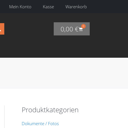
Mein Konto
Kasse
Warenkorb
0
0,00
€
Warenkorb
Produktkategorien
Dokumente / Fotos