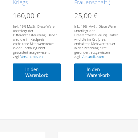
Kriegs-
Frauenschaft (
Erntedank an die
NSF )
160,00
€
25,00
€
Bäuerin Bayern
Mitgliedsabzeichen
Inkl. 19% MwSt. Diese Ware
Inkl. 19% MwSt. Diese Ware
unterliegt der
unterliegt der
Differenzbesteuerung. Daher
Differenzbesteuerung. Daher
wird die im Kaufpreis
wird die im Kaufpreis
enthaltene Mehrwertsteuer
enthaltene Mehrwertsteuer
in der Rechnung nicht
in der Rechnung nicht
gesondert ausgewiesen.,
gesondert ausgewiesen.,
zzgl.
Versandkosten
zzgl.
Versandkosten
In den
In den
Warenkorb
Warenkorb