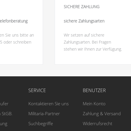
SICHERE ZAHLUNG
elefonberatung
sichere Zahlungsarten
en Sie uns bitte an
Wir setzen auf sichere
5 oder schreiben
Zahlungsarten. Bei Fragen
stehen wir Ihnen zur Verfügung.
SERVICE
BENUTZER
äufer
Kontaktieren Sie uns
Mein Konto
 StGB.
Militaria-Partner
Zahlung & Versand
rung
Suchbegriffe
Widerrufsrecht