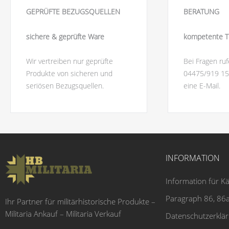
GEPRÜFTE BEZUGSQUELLEN
BERATUNG
sichere & geprüfte Ware
kompetente T
Wir vertreiben nur geprüfte
Bei Fragen ruf
Produkte von sicheren und
04475/919 15
seriösen Bezugsquellen.
eine E-Mail.
INFORMATION
Information für K
Paragraph 86, 86a
Ihr Partner für militärhistorische Produkte –
Militaria Ankauf – Militaria Verkauf
Datenschutzerklä