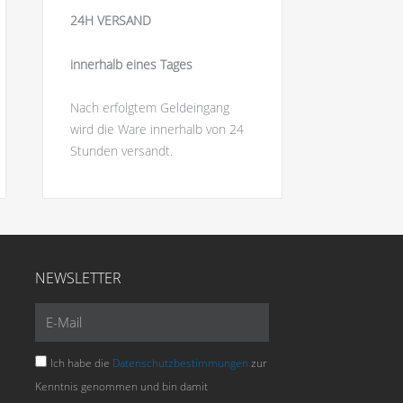
24H VERSAND
innerhalb eines Tages
Nach erfolgtem Geldeingang
wird die Ware innerhalb von 24
Stunden versandt.
NEWSLETTER
E-
Mail
Ich habe die
Datenschutzbestimmungen
zur
Kenntnis genommen und bin damit