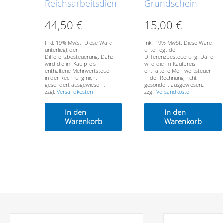
Reichsarbeitsdienst
Grundschein
weibliche Jugend
44,50
€
15,00
€
Inkl. 19% MwSt. Diese Ware
Inkl. 19% MwSt. Diese Ware
unterliegt der
unterliegt der
Differenzbesteuerung. Daher
Differenzbesteuerung. Daher
wird die im Kaufpreis
wird die im Kaufpreis
enthaltene Mehrwertsteuer
enthaltene Mehrwertsteuer
in der Rechnung nicht
in der Rechnung nicht
gesondert ausgewiesen.,
gesondert ausgewiesen.,
zzgl.
Versandkosten
zzgl.
Versandkosten
In den
In den
Warenkorb
Warenkorb