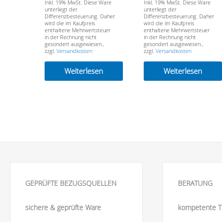
U100- VERKAUFT-
Inkl. 19% MwSt. Diese Ware
Inkl. 19% MwSt. Diese Ware
unterliegt der
unterliegt der
SOLD
Differenzbesteuerung. Daher
Differenzbesteuerung. Daher
wird die im Kaufpreis
wird die im Kaufpreis
enthaltene Mehrwertsteuer
enthaltene Mehrwertsteuer
in der Rechnung nicht
in der Rechnung nicht
gesondert ausgewiesen.,
gesondert ausgewiesen.,
zzgl.
Versandkosten
zzgl.
Versandkosten
Weiterlesen
Weiterlesen
GEPRÜFTE BEZUGSQUELLEN
BERATUNG
sichere & geprüfte Ware
kompetente T