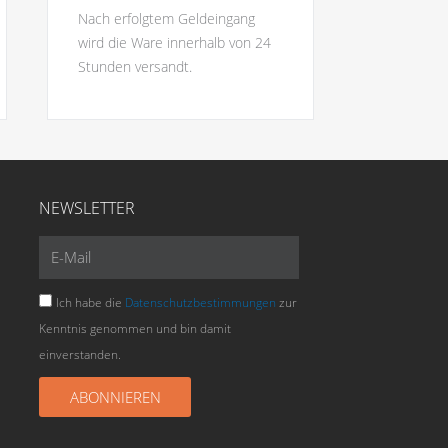
Nach erfolgtem Geldeingang
wird die Ware innerhalb von 24
Stunden versandt.
NEWSLETTER
E-
Mail
Ich habe die
Datenschutzbestimmungen
zur
Kenntnis genommen und bin damit
einverstanden.
ABONNIEREN