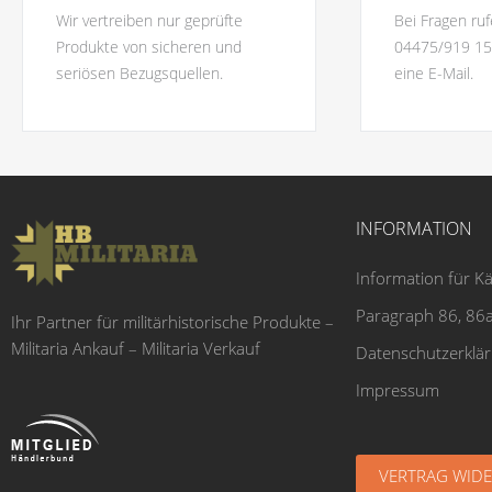
Wir vertreiben nur geprüfte
Bei Fragen ruf
Produkte von sicheren und
04475/919 15
seriösen Bezugsquellen.
eine E-Mail.
INFORMATION
Information für K
Paragraph 86, 86a
Ihr Partner für militärhistorische Produkte –
Militaria Ankauf – Militaria Verkauf
Datenschutzerklä
Impressum
VERTRAG WID