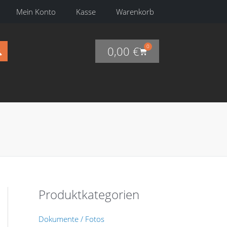
Mein Konto
Kasse
Warenkorb
0
0,00
€
Warenkorb
Produktkategorien
Dokumente / Fotos