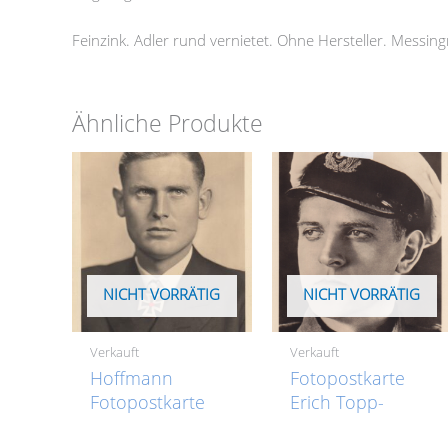
Feinzink. Adler rund vernietet. Ohne Hersteller. Messing
Ähnliche Produkte
NICHT VORRÄTIG
NICHT VORRÄTIG
Verkauft
Verkauft
Hoffmann
Fotopostkarte
Fotopostkarte
Erich Topp-
Joachim Schepke
VERKAUFT- SOLD