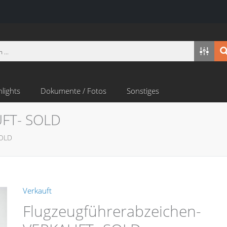
hlights
Dokumente / Fotos
Sonstiges
UFT- SOLD
SOLD
Verkauft
Flugzeugführerabzeichen-