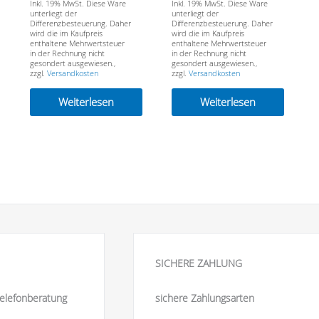
Inkl. 19% MwSt. Diese Ware
Inkl. 19% MwSt. Diese Ware
unterliegt der
unterliegt der
Differenzbesteuerung. Daher
Differenzbesteuerung. Daher
wird die im Kaufpreis
wird die im Kaufpreis
enthaltene Mehrwertsteuer
enthaltene Mehrwertsteuer
in der Rechnung nicht
in der Rechnung nicht
gesondert ausgewiesen.,
gesondert ausgewiesen.,
zzgl.
Versandkosten
zzgl.
Versandkosten
Weiterlesen
Weiterlesen
SICHERE ZAHLUNG
elefonberatung
sichere Zahlungsarten