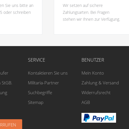
en Sie uns bitte an
Wir setzen auf sichere
5 oder schreiben
Zahlungsarten. Bei Fragen
stehen wir Ihnen zur Verfügung.
SERVICE
BENUTZER
äufer
Kontaktieren Sie uns
Mein Konto
 StGB.
Militaria-Partner
Zahlung & Versand
rung
Suchbegriffe
Widerrufsrecht
Sitemap
AGB
ERRUFEN