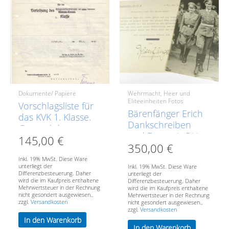
Dokumente/ Papiere
Wehrmacht, Heer und
Eliteeinheiten Fotos
Vorschlagsliste für
Bärenfänger Erich
das KVK 1. Klasse.
Dankschreiben
General der
und Foto mit OU.
145,00
€
Gebirgstruppen
350,00
€
Hans Kreysing
Inkl. 19% MwSt. Diese Ware
unterliegt der
Inkl. 19% MwSt. Diese Ware
Differenzbesteuerung. Daher
unterliegt der
wird die im Kaufpreis enthaltene
Differenzbesteuerung. Daher
Mehrwertsteuer in der Rechnung
wird die im Kaufpreis enthaltene
nicht gesondert ausgewiesen.,
Mehrwertsteuer in der Rechnung
zzgl.
Versandkosten
nicht gesondert ausgewiesen.,
zzgl.
Versandkosten
In den Warenkorb
In den Warenkorb