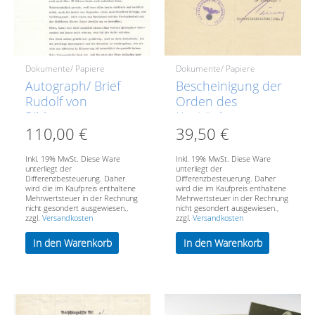
Dokumente/ Papiere
Dokumente/ Papiere
Autograph/ Brief
Bescheinigung der
Rudolf von
Orden des
Ribbentrop
Kapitänleutnant
110,00
€
39,50
€
Kurt Baberg u.a. (
U618 ).
Inkl. 19% MwSt. Diese Ware
Inkl. 19% MwSt. Diese Ware
unterliegt der
unterliegt der
Differenzbesteuerung. Daher
Differenzbesteuerung. Daher
wird die im Kaufpreis enthaltene
wird die im Kaufpreis enthaltene
Mehrwertsteuer in der Rechnung
Mehrwertsteuer in der Rechnung
nicht gesondert ausgewiesen.,
nicht gesondert ausgewiesen.,
zzgl.
Versandkosten
zzgl.
Versandkosten
In den Warenkorb
In den Warenkorb