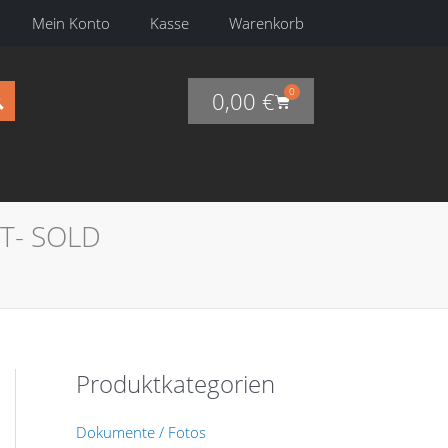
Mein Konto
Kasse
Warenkorb
0
0,00
€
Warenkorb
FT- SOLD
Produktkategorien
Dokumente / Fotos