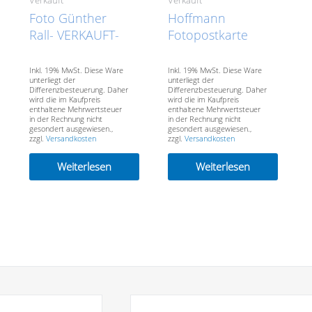
Foto Günther
Hoffmann
Rall- VERKAUFT-
Fotopostkarte
SOLD
Joachim Schepke
U100- VERKAUFT-
Inkl. 19% MwSt. Diese Ware
Inkl. 19% MwSt. Diese Ware
unterliegt der
unterliegt der
SOLD
Differenzbesteuerung. Daher
Differenzbesteuerung. Daher
wird die im Kaufpreis
wird die im Kaufpreis
enthaltene Mehrwertsteuer
enthaltene Mehrwertsteuer
in der Rechnung nicht
in der Rechnung nicht
gesondert ausgewiesen.,
gesondert ausgewiesen.,
zzgl.
Versandkosten
zzgl.
Versandkosten
Weiterlesen
Weiterlesen