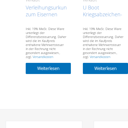
Verleihungsurkunde
U Boot
zum Eisernen
Kriegsabzeichen-
Kreuz 1. Klasse-
VREKAUFT- SOLD
VERKAUFT- SOLD
Inkl. 19% MwSt. Diese Ware
Inkl. 19% MwSt. Diese Ware
unterliegt der
unterliegt der
Differenzbesteuerung. Daher
Differenzbesteuerung. Daher
wird die im Kaufpreis
wird die im Kaufpreis
enthaltene Mehrwertsteuer
enthaltene Mehrwertsteuer
in der Rechnung nicht
in der Rechnung nicht
gesondert ausgewiesen.,
gesondert ausgewiesen.,
zzgl.
Versandkosten
zzgl.
Versandkosten
Weiterlesen
Weiterlesen