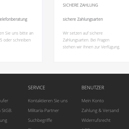
SICHERE ZAHLUNG
elefonberatung
sichere Zahlungsarten
en Sie uns bitte an
Wir setzen auf sichere
5 oder schreiben
Zahlungsarten. Bei Fragen
stehen wir Ihnen zur Verfügung.
SERVICE
BENUTZER
äufer
Kontaktieren Sie uns
Mein Konto
 StGB.
Militaria-Partner
Zahlung & Versand
rung
Suchbegriffe
Widerrufsrecht