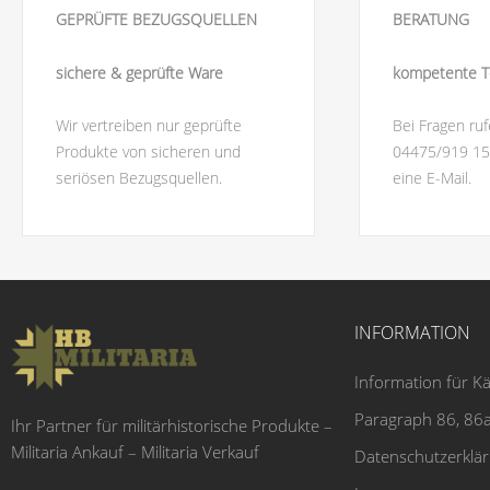
GEPRÜFTE BEZUGSQUELLEN
BERATUNG
sichere & geprüfte Ware
kompetente T
Wir vertreiben nur geprüfte
Bei Fragen ruf
Produkte von sicheren und
04475/919 15
seriösen Bezugsquellen.
eine E-Mail.
INFORMATION
Information für K
Paragraph 86, 86a
Ihr Partner für militärhistorische Produkte –
Militaria Ankauf – Militaria Verkauf
Datenschutzerklä