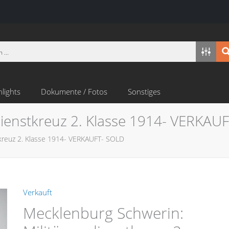
hlights
Dokumente / Fotos
Sonstiges
dienstkreuz 2. Klasse 1914- VERKAU
tkreuz 2. Klasse 1914- VERKAUFT- SOLD
Verkauft
Mecklenburg Schwerin: