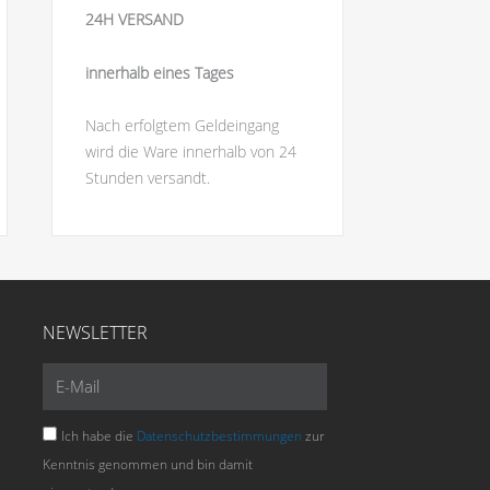
24H VERSAND
innerhalb eines Tages
Nach erfolgtem Geldeingang
wird die Ware innerhalb von 24
Stunden versandt.
NEWSLETTER
E-
Mail
Ich habe die
Datenschutzbestimmungen
zur
Kenntnis genommen und bin damit